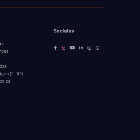
Sociales
ros
nces
idas
rigen (CDO)
ocios