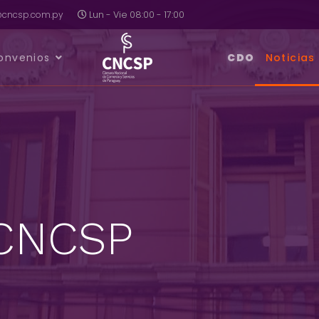
a@cncsp.com.py
Lun - Vie 08:00 - 17:00
onvenios
CDO
Noticias
 CNCSP