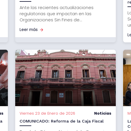
r
Ante las recientes actualizaciones
L
regulatorias que impactan en las
S
Organizaciones Sin Fines de...
u
Leer más
L
as
Viernes 23 de Enero de 2026
Noticias
M
da
COMUNICADO: Reforma de la Caja Fiscal
L
C