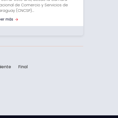
acional de Comercio y Servicios de
araguay (CNCSP)...
eer más
uiente
Final