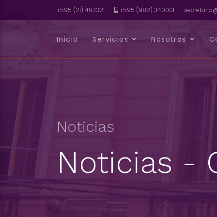
+595 (21) 493321
+595 (982) 340001
secretari
Inicio
Servicios
Nosotros
C
Noticias
Noticias -