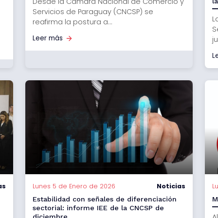
Desde la Cámara Nacional de Comercio y
l
Servicios de Paraguay (CNCSP) se
L
reafirma la postura a...
S
Leer más
j
L
as
Lunes 5 de Enero de 2026
Noticias
L
Estabilidad con señales de diferenciación
M
sectorial: informe IEE de la CNCSP de
A
diciembre