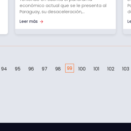
económico actual que se le presenta al
P
Paraguay, su desaceleración,...
d
Leer más
L
99
94
95
96
97
98
100
101
102
103