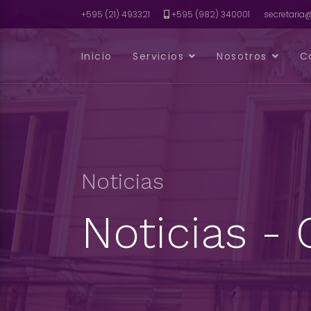
+595 (21) 493321
+595 (982) 340001
secretari
Inicio
Servicios
Nosotros
C
Noticias
Noticias -