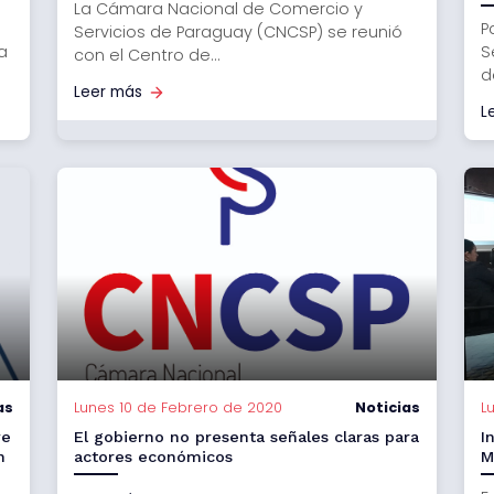
La Cámara Nacional de Comercio y
P
Servicios de Paraguay (CNCSP) se reunió
a
S
con el Centro de...
d
Leer más
L
as
Lunes 10 de Febrero de 2020
Noticias
L
ve
El gobierno no presenta señales claras para
I
n
actores económicos
M