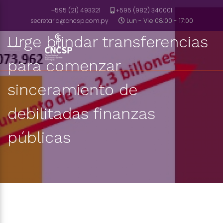
+595 (21) 493321
+595 (982) 340001
secretaria@cncsp.com.py
Lun - Vie 08:00 - 17:00
Urge blindar transferencias
para comenzar
sinceramiento de
debilitadas finanzas
públicas