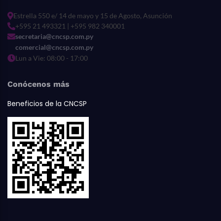
Estrella 550 e/ 14 de mayo y 15 de Agosto, Asunción
+595 21 493321 | +595 982 340001
secretaria@cncsp.com.py
comercial@cncsp.com.py
Lun a Vie: 08:00 - 17:00
Conócenos más
Beneficios de la CNCSP