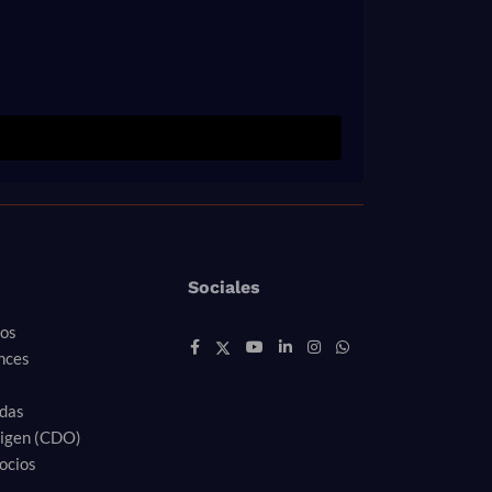
Sociales
ros
nces
idas
rigen (CDO)
ocios