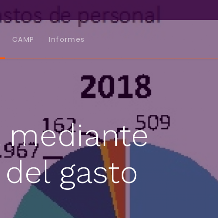
CAMP
Informes
l mediante
 del gasto