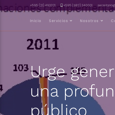
+595 (21) 493321
+595 (982) 340001
secretari
Inicio
Servicios
Nosotros
C
Urge gener
una profun
público