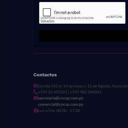
Contactos
Estrella 550 e/ 14 de mayo y 15 de Agosto, Asunció
+595 21 493321 | +595 982 340001
secretaria@cncsp.com.py
comercial@cncsp.com.py
Lun a Vie: 08:00 - 17:00