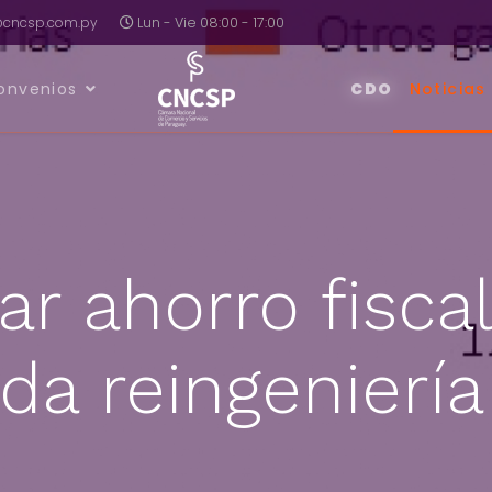
a@cncsp.com.py
Lun - Vie 08:00 - 17:00
onvenios
CDO
Noticias
ar ahorro fisca
da reingeniería