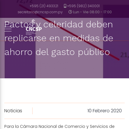
+595 (21) 493321
+595 (982) 340001
secretaria@cncsp.com.py
Lun - Vie 08:00 - 17:00
Pactos y celeridad deben
replicarse en medidas de
ahorro del gasto público
Noticias
10 Febrero 2020
Para la Cámara Nacional de Comercio y Servicios de