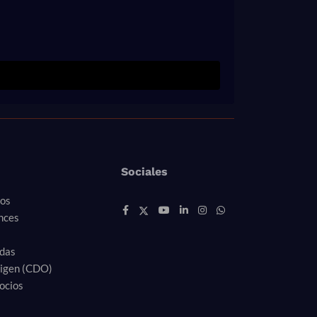
Sociales
ros
nces
idas
rigen (CDO)
ocios