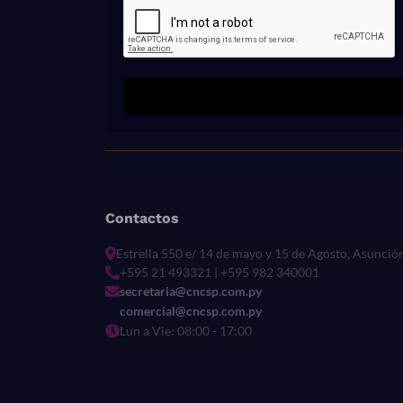
Contactos
Estrella 550 e/ 14 de mayo y 15 de Agosto, Asunció
+595 21 493321 | +595 982 340001
secretaria@cncsp.com.py
comercial@cncsp.com.py
Lun a Vie: 08:00 - 17:00