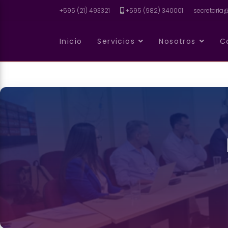
+595 (21) 493321
+595 (982) 340001
secretari
Inicio
Servicios
Nosotros
C