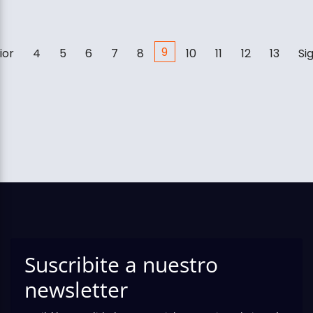
9
ior
4
5
6
7
8
10
11
12
13
Si
Suscribite a nuestro
newsletter