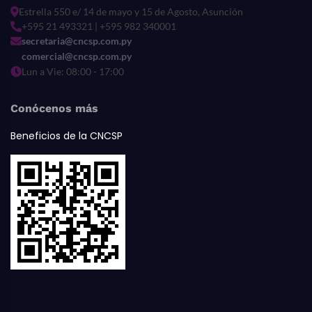
Estrella 550 e/ 14 de mayo y 15 de Agosto, Asunción
+595 21 493321 | +595 982 340001
secretaria@cncsp.com.py
comercial@cncsp.com.py
Lun a Vie: 08:00 - 17:00
Conócenos más
Beneficios de la CNCSP