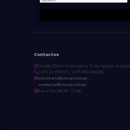
Contactos
Estrella 550 e/ 14 de mayo y 15 de Agosto, Asunci
+595 21 493321 | +595 982 340001
secretaria@cncsp.com.py
comercial@cncsp.com.py
Lun a Vie: 08:00 - 17:00