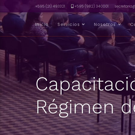
+595 (21) 493321
+595 (982) 340001
secretari
Inicio
Servicios
Nosotros
C
Capacitaci
Régimen d