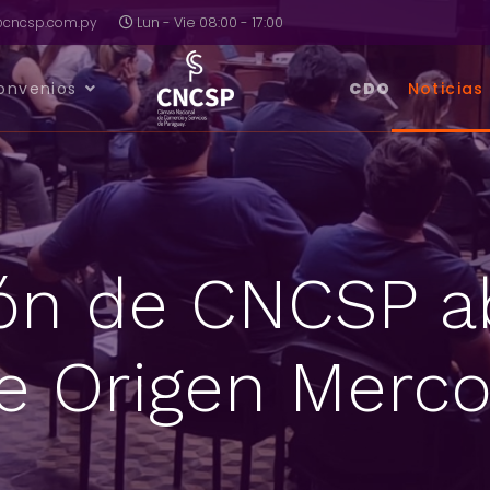
a@cncsp.com.py
Lun - Vie 08:00 - 17:00
onvenios
CDO
Noticias
ón de CNCSP a
e Origen Merco