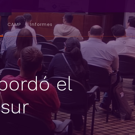
CAMP
Informes
bordó el
sur