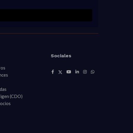
Sociales
ros
nces
idas
rigen (CDO)
Socios