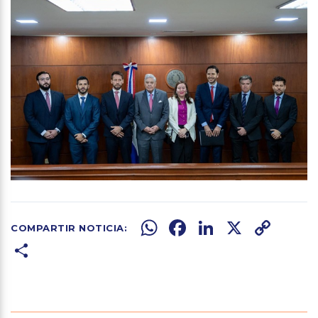
WhatsApp
Facebook
LinkedIn
X
Copy
Share
Link