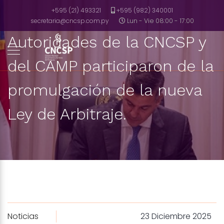
+595 (21) 493321
+595 (982) 340001
secretaria@cncsp.com.py
Lun - Vie 08:00 - 17:00
Autoridades de la CNCSP y
del CAMP participaron de la
promulgación de la nueva
Ley de Arbitraje.
Noticias
23 Diciembre 2025