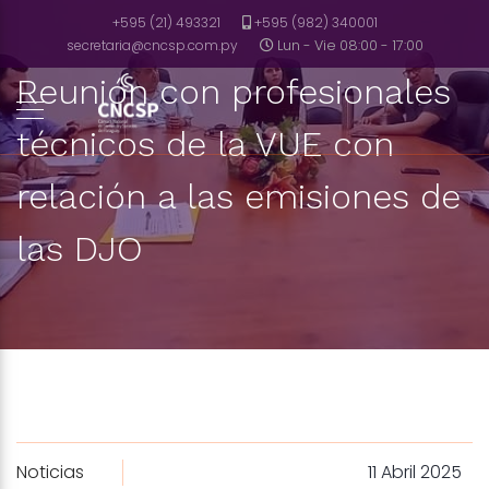
+595 (21) 493321
+595 (982) 340001
secretaria@cncsp.com.py
Lun - Vie 08:00 - 17:00
Reunión con profesionales
técnicos de la VUE con
relación a las emisiones de
las DJO
Noticias
11 Abril 2025